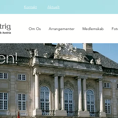
Kontakt
Aktuelt
Om Os
Arrangementer
Medlemskab
Fot
en!