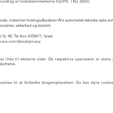
grundlag af lovbestemmelserne (GDPR, TKG 2003).
ide, indsamler hostingudbyderen Wix automatisk tekniske data so
onalitet, sikkerhed og statistik.
St. 40, Tel Aviv 6350671, Israel
de.wix.com/about/privacy
 links til eksterne sider. De respektive operatører er alene 
skyttelse.
okies til at forbedre brugeroplevelsen. Du kan styre cookies