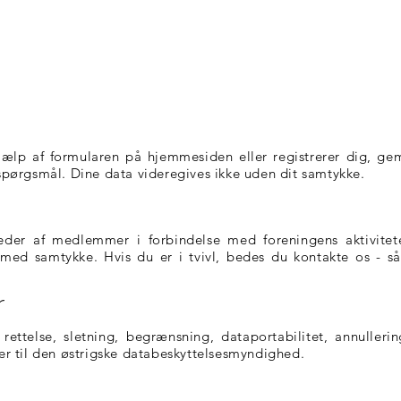
jælp af formularen på hjemmesiden eller registrerer dig, gem
pørgsmål. Dine data videregives ikke uden dit samtykke.
illeder af medlemmer i forbindelse med foreningens aktivitet
n med samtykke. Hvis du er i tvivl, bedes du kontakte os - s
r
 rettelse, sletning, begrænsning, dataportabilitet, annulleri
ller til den østrigske databeskyttelsesmyndighed.