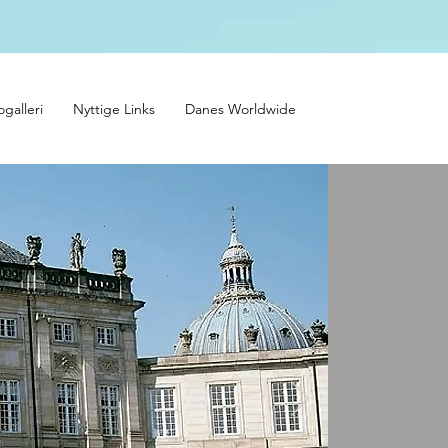
ogalleri
Nyttige Links
Danes Worldwide