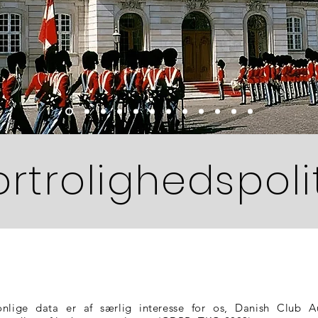
ortrolighedspolit
onlige data er af særlig interesse for os, Danish Club Au