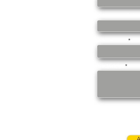
Indtast e-mailadre
Indtast emne
Meddelelse
ta
A