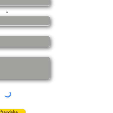
sse
fsendelse