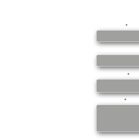
Indtast navn
Indtast e-mailadre
Indtast emne
Meddelelse