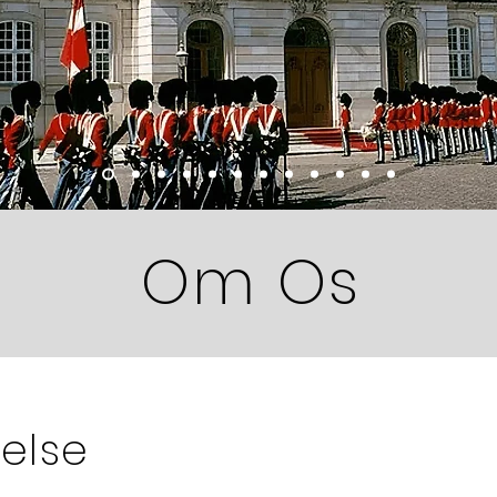
Om Os
else