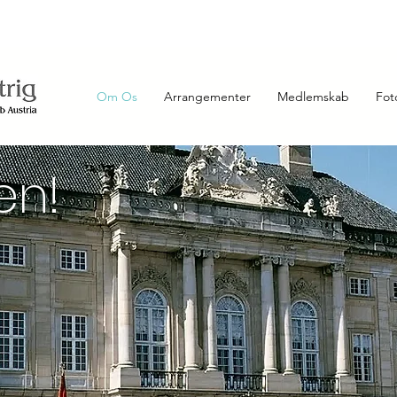
Kontakt
Aktuelt
Om Os
Arrangementer
Medlemskab
Fot
en!