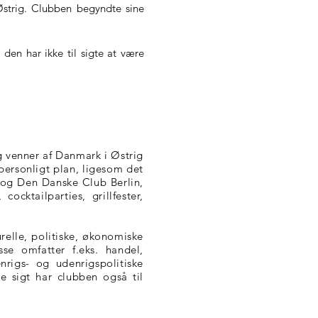
Østrig. Clubben begyndte sine
 den har ikke til sigte at være
g venner af Danmark i Østrig
personligt plan, ligesom det
 og Den Danske Club Berlin,
ocktailparties, grillfester,
urelle, politiske, økonomiske
e omfatter f.eks. handel,
rigs- og udenrigspolitiske
 sigt har clubben også til