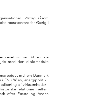
anisationer i Østrig, såsom
lse repræsentant for Østrig i
er været omtrent 60 sociale
bejde med den diplomatiske
 samarbejdet mellem Danmark
i FN i Wien, energipolitik i
alisering af virksomheder i
historiske relationer mellem
ark efter Første og Anden