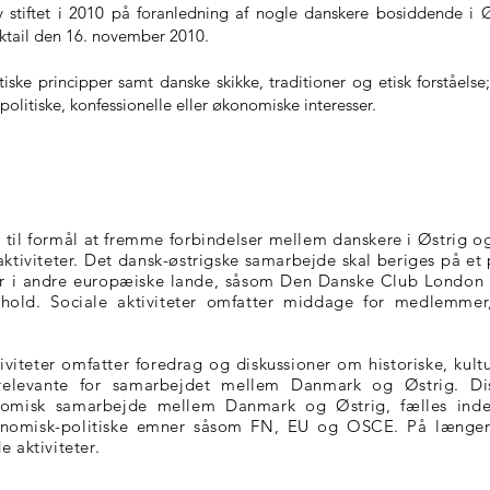
 stiftet i 2010 på foranledning af nogle danskere bosiddende i 
cktail den 16. november 2010.
ke principper samt danske skikke, traditioner og etisk forståelse;
 politiske, konfessionelle eller økonomiske interesser.
til formål at fremme forbindelser mellem danskere i Østrig o
ktiviteter. Det dansk-østrigske samarbejde skal beriges på et 
ber i andre europæiske lande, såsom Den Danske Club London
rhold. Sociale aktiviteter omfatter middage for medlemmer, c
iviteter omfatter foredrag og diskussioner om historiske, kult
elevante for samarbejdet mellem Danmark og Østrig. Diss
omisk samarbejde mellem Danmark og Østrig, fælles inden
nomisk-politiske emner såsom FN, EU og OSCE. På længere
e aktiviteter.