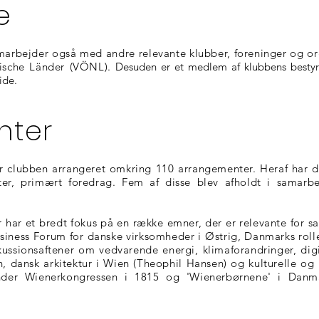
e
arbejder også med andre relevante klubber, foreninger og org
dische Länder (VÖNL).
Desuden er et medlem af klubbens bestyre
ide.
nter
ar clubben arrangeret omkring 110 arrangementer. Heraf har d
er, primært foredrag. Fem af disse blev afholdt i samar
r har et bredt fokus på en række emner, der er relevante for
iness Forum for danske virksomheder i Østrig, Danmarks rolle 
ssionsaftener om vedvarende energi, klimaforandringer, digit
 dansk arkitektur i Wien (Theophil Hansen) og kulturelle og 
der Wienerkongressen i 1815 og 'Wienerbørnene' i Danm