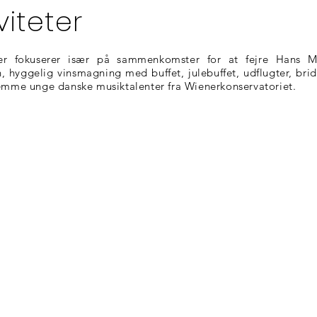
viteter
eter fokuserer især på sammenkomster for at fejre Hans M
, hyggelig vinsmagning med buffet, julebuffet, udflugter, brid
remme unge danske musiktalenter fra Wienerkonservatoriet.