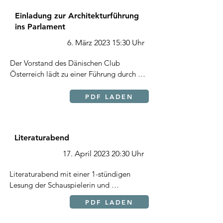
Einladung zur Architekturführung
ins Parlament
6. März 2023 15:30 Uhr
Der Vorstand des Dänischen Club 
Österreich lädt zu einer Führung durch das 
neu eröffnete Parlament ein, das 
ursprünglich vom in Dänemark geborenen 
PDF LADEN
Architekten Theophil Hansen entworfen 
wurde. 

Literaturabend
Treffpunkt: Parlament, 1017 Wien, Dr. Karl 
Renner-Ring 3, Besuchereingang hinter 
17. April 2023 20:30 Uhr
dem Pallas-Athene-Brunnen. 

Literaturabend mit einer 1-stündigen 
Achtung! Die Führung findet auf Deutsch 
Lesung der Schauspielerin und 
statt. Ida Brandt vom Dänischen Club 
Kulturjournalistin Mag. Andrea B. 
PDF LADEN
Austria begleitet die Führung im Auftrag 
Schramek über Karen Blixen mit Musik 
des Vorstandes. 

zum Abschluss ihres 60. Todestages. 
